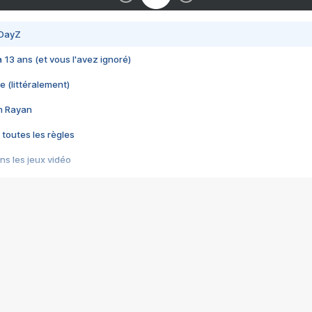
 DayZ
 a 13 ans (et vous l'avez ignoré)
e (littéralement)
im Rayan
 toutes les règles
s les jeux vidéo
us choquant de Rockstar ? - Le scandale BULLY
e plus moche de Steam
du RÊVE tourne au CAUCHEMAR
pendant 8 heures
it… à tort
umiliés par un jeu vidéo