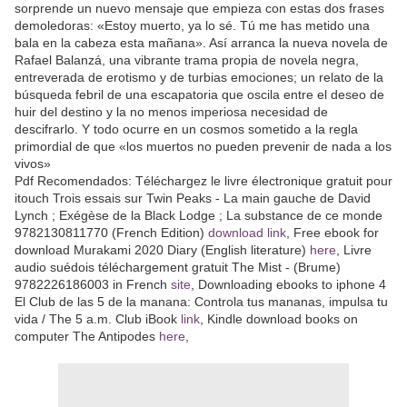
sorprende un nuevo mensaje que empieza con estas dos frases
demoledoras: «Estoy muerto, ya lo sé. Tú me has metido una
bala en la cabeza esta mañana». Así arranca la nueva novela de
Rafael Balanzá, una vibrante trama propia de novela negra,
entreverada de erotismo y de turbias emociones; un relato de la
búsqueda febril de una escapatoria que oscila entre el deseo de
huir del destino y la no menos imperiosa necesidad de
descifrarlo. Y todo ocurre en un cosmos sometido a la regla
primordial de que «los muertos no pueden prevenir de nada a los
vivos»
Pdf Recomendados: Téléchargez le livre électronique gratuit pour
itouch Trois essais sur Twin Peaks - La main gauche de David
Lynch ; Exégèse de la Black Lodge ; La substance de ce monde
9782130811770 (French Edition)
download link
, Free ebook for
download Murakami 2020 Diary (English literature)
here
, Livre
audio suédois téléchargement gratuit The Mist - (Brume)
9782226186003 in French
site
, Downloading ebooks to iphone 4
El Club de las 5 de la manana: Controla tus mananas, impulsa tu
vida / The 5 a.m. Club iBook
link
, Kindle download books on
computer The Antipodes
here
,