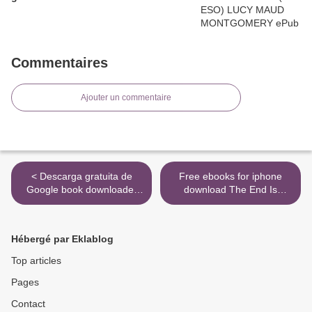
Commentaires
Ajouter un commentaire
< Descarga gratuita de
Free ebooks for iphone
Google book downloader
download The End Is
SOMNI D UNA NIT D
Always Near: Apocalyptic
ESTIU de WILLIAM
Moments, from the Bronze
SHAKESPEARE DJVU PDB
Age Collapse to Nuclear
Hébergé par Eklablog
in Spanish
Near Misses in English by
Dan Carlin 9780062868046
Top articles
>
Pages
Contact